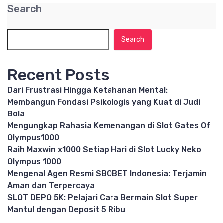
Search
Search
Recent Posts
Dari Frustrasi Hingga Ketahanan Mental:
Membangun Fondasi Psikologis yang Kuat di Judi
Bola
Mengungkap Rahasia Kemenangan di Slot Gates Of
Olympus1000
Raih Maxwin x1000 Setiap Hari di Slot Lucky Neko
Olympus 1000
Mengenal Agen Resmi SBOBET Indonesia: Terjamin
Aman dan Terpercaya
SLOT DEPO 5K: Pelajari Cara Bermain Slot Super
Mantul dengan Deposit 5 Ribu