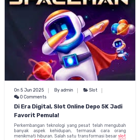
On 5 Jun 2025
By admin
Slot
0 Comments
Di Era Digital, Slot Online Depo 5K Jadi
Favorit Pemula!
Perkembangan teknologi yang pesat telah mengubah
banyak aspek kehidupan, termasuk cara orang
menikmati hiburan. Salah satu transformasi besar
slot