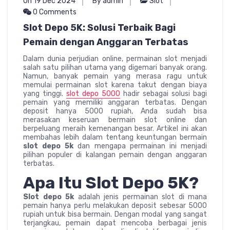
On 19 Dec 2024
By admin
Slot
0 Comments
Slot Depo 5K: Solusi Terbaik Bagi
Pemain dengan Anggaran Terbatas
Dalam dunia perjudian online, permainan slot menjadi
salah satu pilihan utama yang digemari banyak orang.
Namun, banyak pemain yang merasa ragu untuk
memulai permainan slot karena takut dengan biaya
yang tinggi.
slot depo 5000
hadir sebagai solusi bagi
pemain yang memiliki anggaran terbatas. Dengan
deposit hanya 5000 rupiah, Anda sudah bisa
merasakan keseruan bermain slot online dan
berpeluang meraih kemenangan besar. Artikel ini akan
membahas lebih dalam tentang keuntungan bermain
slot depo 5k
dan mengapa permainan ini menjadi
pilihan populer di kalangan pemain dengan anggaran
terbatas.
Apa Itu Slot Depo 5K?
Slot depo 5k
adalah jenis permainan slot di mana
pemain hanya perlu melakukan deposit sebesar 5000
rupiah untuk bisa bermain. Dengan modal yang sangat
terjangkau, pemain dapat mencoba berbagai jenis