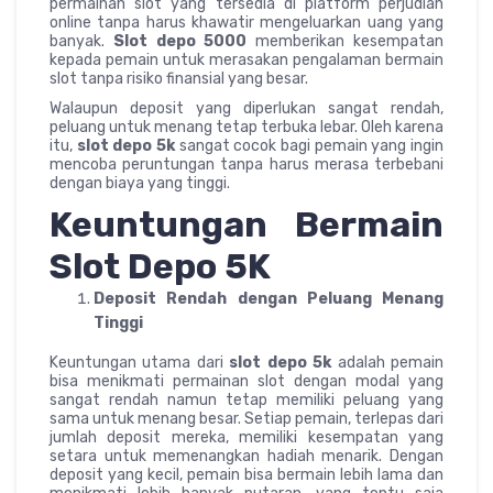
permainan slot yang tersedia di platform perjudian
online tanpa harus khawatir mengeluarkan uang yang
banyak.
Slot depo 5000
memberikan kesempatan
kepada pemain untuk merasakan pengalaman bermain
slot tanpa risiko finansial yang besar.
Walaupun deposit yang diperlukan sangat rendah,
peluang untuk menang tetap terbuka lebar. Oleh karena
itu,
slot depo 5k
sangat cocok bagi pemain yang ingin
mencoba peruntungan tanpa harus merasa terbebani
dengan biaya yang tinggi.
Keuntungan Bermain
Slot Depo 5K
Deposit Rendah dengan Peluang Menang
Tinggi
Keuntungan utama dari
slot depo 5k
adalah pemain
bisa menikmati permainan slot dengan modal yang
sangat rendah namun tetap memiliki peluang yang
sama untuk menang besar. Setiap pemain, terlepas dari
jumlah deposit mereka, memiliki kesempatan yang
setara untuk memenangkan hadiah menarik. Dengan
deposit yang kecil, pemain bisa bermain lebih lama dan