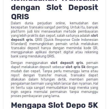
dengan Slot Deposit
QRIS
Dalam dunia perjudian online, kemudahan dan
kecepatan transaksi sangat penting. Untuk itu, banyak
platform judi kini menawarkan metode pembayaran
yang lebih praktis dan cepat, salah satunya adalah
slot
deposit qris
. QRIS (Quick Response Code Indonesian
Standard) memungkinkan pemain untuk melakukan
transaksi deposit hanya dengan memindai kode QR,
menggunakan aplikasi dompet digital atau rekening
bank yang mendukung QRIS.
Dengan menggunakan
slot deposit qris
, pemain
dapat melakukan deposit sebesar
slot qris 5k
dengan
mudah dan cepat. Tanpa perlu menunggu lama atau
repot dengan transfer manual, transaksi dapat
dilakukan dalam hitungan detik, memberi pemain
pengalaman bermain yang lebih lancar dan nyaman. Hal
ini tentu saja sangat memudahkan bagi mereka yang
ingin segera memulai permainan tanpa menunggu
proses pembayaran yang lama.
Mengapa Slot Depo 5K