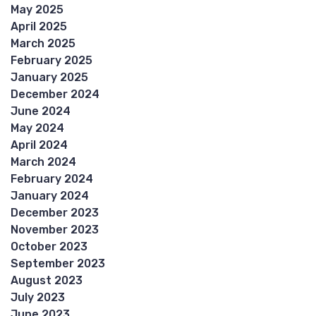
May 2025
April 2025
March 2025
February 2025
January 2025
December 2024
June 2024
May 2024
April 2024
March 2024
February 2024
January 2024
December 2023
November 2023
October 2023
September 2023
August 2023
July 2023
June 2023