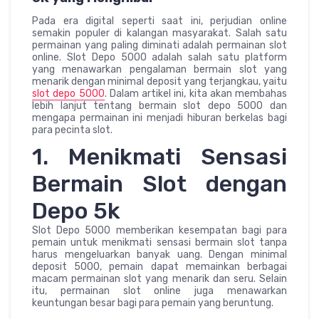
Pada era digital seperti saat ini, perjudian online
semakin populer di kalangan masyarakat. Salah satu
permainan yang paling diminati adalah permainan slot
online. Slot Depo 5000 adalah salah satu platform
yang menawarkan pengalaman bermain slot yang
menarik dengan minimal deposit yang terjangkau, yaitu
slot depo 5000
. Dalam artikel ini, kita akan membahas
lebih lanjut tentang bermain slot depo 5000 dan
mengapa permainan ini menjadi hiburan berkelas bagi
para pecinta slot.
1. Menikmati Sensasi
Bermain Slot dengan
Depo 5k
Slot Depo 5000 memberikan kesempatan bagi para
pemain untuk menikmati sensasi bermain slot tanpa
harus mengeluarkan banyak uang. Dengan minimal
deposit 5000, pemain dapat memainkan berbagai
macam permainan slot yang menarik dan seru. Selain
itu, permainan slot online juga menawarkan
keuntungan besar bagi para pemain yang beruntung.