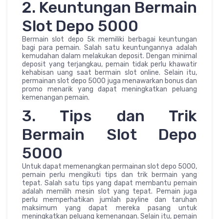
2. Keuntungan Bermain
Slot Depo 5000
Bermain slot depo 5k memiliki berbagai keuntungan
bagi para pemain. Salah satu keuntungannya adalah
kemudahan dalam melakukan deposit. Dengan minimal
deposit yang terjangkau, pemain tidak perlu khawatir
kehabisan uang saat bermain slot online. Selain itu,
permainan slot depo 5000 juga menawarkan bonus dan
promo menarik yang dapat meningkatkan peluang
kemenangan pemain.
3. Tips dan Trik
Bermain Slot Depo
5000
Untuk dapat memenangkan permainan slot depo 5000,
pemain perlu mengikuti tips dan trik bermain yang
tepat. Salah satu tips yang dapat membantu pemain
adalah memilih mesin slot yang tepat. Pemain juga
perlu memperhatikan jumlah payline dan taruhan
maksimum yang dapat mereka pasang untuk
meningkatkan peluang kemenangan. Selain itu, pemain