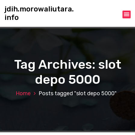
S
jdih.morowaliutara.
k
info
i
p
t
o
c
o
n
Tag Archives: slot
t
e
depo 5000
n
t
Home
Posts tagged "slot depo 5000"