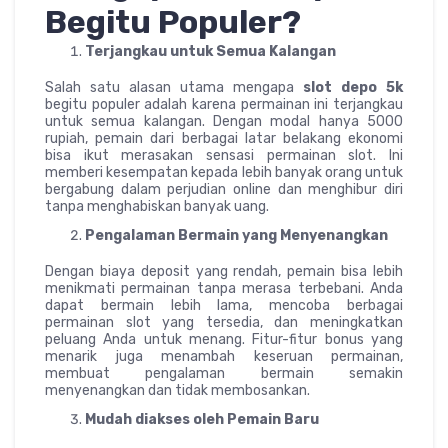
Begitu Populer?
Terjangkau untuk Semua Kalangan
Salah satu alasan utama mengapa
slot depo 5k
begitu populer adalah karena permainan ini terjangkau
untuk semua kalangan. Dengan modal hanya 5000
rupiah, pemain dari berbagai latar belakang ekonomi
bisa ikut merasakan sensasi permainan slot. Ini
memberi kesempatan kepada lebih banyak orang untuk
bergabung dalam perjudian online dan menghibur diri
tanpa menghabiskan banyak uang.
Pengalaman Bermain yang Menyenangkan
Dengan biaya deposit yang rendah, pemain bisa lebih
menikmati permainan tanpa merasa terbebani. Anda
dapat bermain lebih lama, mencoba berbagai
permainan slot yang tersedia, dan meningkatkan
peluang Anda untuk menang. Fitur-fitur bonus yang
menarik juga menambah keseruan permainan,
membuat pengalaman bermain semakin
menyenangkan dan tidak membosankan.
Mudah diakses oleh Pemain Baru