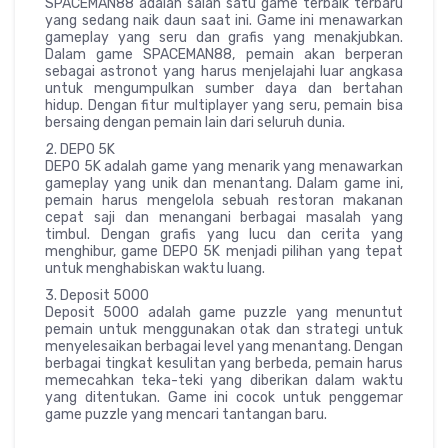
SPACEMAN88 adalah salah satu game terbaik terbaru
yang sedang naik daun saat ini. Game ini menawarkan
gameplay yang seru dan grafis yang menakjubkan.
Dalam game SPACEMAN88, pemain akan berperan
sebagai astronot yang harus menjelajahi luar angkasa
untuk mengumpulkan sumber daya dan bertahan
hidup. Dengan fitur multiplayer yang seru, pemain bisa
bersaing dengan pemain lain dari seluruh dunia.
2. DEPO 5K
DEPO 5K adalah game yang menarik yang menawarkan
gameplay yang unik dan menantang. Dalam game ini,
pemain harus mengelola sebuah restoran makanan
cepat saji dan menangani berbagai masalah yang
timbul. Dengan grafis yang lucu dan cerita yang
menghibur, game DEPO 5K menjadi pilihan yang tepat
untuk menghabiskan waktu luang.
3. Deposit 5000
Deposit 5000 adalah game puzzle yang menuntut
pemain untuk menggunakan otak dan strategi untuk
menyelesaikan berbagai level yang menantang. Dengan
berbagai tingkat kesulitan yang berbeda, pemain harus
memecahkan teka-teki yang diberikan dalam waktu
yang ditentukan. Game ini cocok untuk penggemar
game puzzle yang mencari tantangan baru.