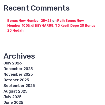
Recent Comments
Bonus New Member 25+25
on
Raih Bonus New
Member 100% di NEYMAR88, TO Kecil, Depo 20 Bonus
20 Mudah
Archives
July 2026
December 2025
November 2025
October 2025
September 2025
August 2025
July 2025
June 2025