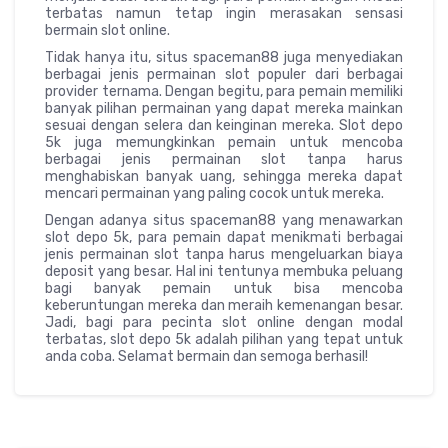
terbatas namun tetap ingin merasakan sensasi
bermain slot online.
Tidak hanya itu, situs spaceman88 juga menyediakan
berbagai jenis permainan slot populer dari berbagai
provider ternama. Dengan begitu, para pemain memiliki
banyak pilihan permainan yang dapat mereka mainkan
sesuai dengan selera dan keinginan mereka. Slot depo
5k juga memungkinkan pemain untuk mencoba
berbagai jenis permainan slot tanpa harus
menghabiskan banyak uang, sehingga mereka dapat
mencari permainan yang paling cocok untuk mereka.
Dengan adanya situs spaceman88 yang menawarkan
slot depo 5k, para pemain dapat menikmati berbagai
jenis permainan slot tanpa harus mengeluarkan biaya
deposit yang besar. Hal ini tentunya membuka peluang
bagi banyak pemain untuk bisa mencoba
keberuntungan mereka dan meraih kemenangan besar.
Jadi, bagi para pecinta slot online dengan modal
terbatas, slot depo 5k adalah pilihan yang tepat untuk
anda coba. Selamat bermain dan semoga berhasil!