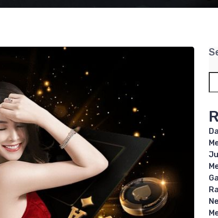
S
R
Da
Me
Ju
Me
Ga
Ra
Ne
Me