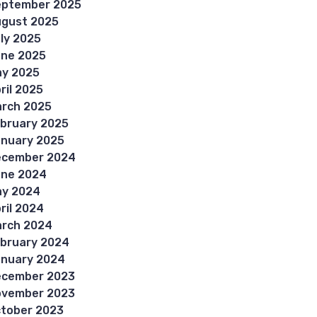
eptember 2025
gust 2025
ly 2025
ne 2025
y 2025
ril 2025
rch 2025
bruary 2025
nuary 2025
ecember 2024
ne 2024
y 2024
ril 2024
rch 2024
bruary 2024
nuary 2024
ecember 2023
ovember 2023
tober 2023