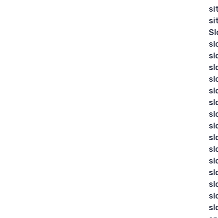
si
si
Sl
sl
sl
sl
sl
sl
sl
sl
sl
sl
sl
sl
sl
sl
sl
sl