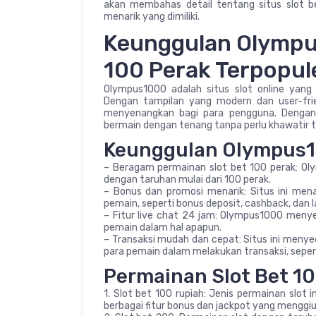
akan membahas detail tentang situs slot b
menarik yang dimiliki.
Keunggulan Olympus
100 Perak Terpopul
Olympus1000 adalah situs slot online ya
Dengan tampilan yang modern dan user-fri
menyenangkan bagi para pengguna. Dengan
bermain dengan tenang tanpa perlu khawatir t
Keunggulan Olympus
– Beragam permainan slot bet 100 perak: Ol
dengan taruhan mulai dari 100 perak.
– Bonus dan promosi menarik: Situs ini men
pemain, seperti bonus deposit, cashback, dan l
– Fitur live chat 24 jam: Olympus1000 meny
pemain dalam hal apapun.
– Transaksi mudah dan cepat: Situs ini me
para pemain dalam melakukan transaksi, seperti
Permainan Slot Bet 1
1. Slot bet 100 rupiah: Jenis permainan slot
berbagai fitur bonus dan jackpot yang menggiu