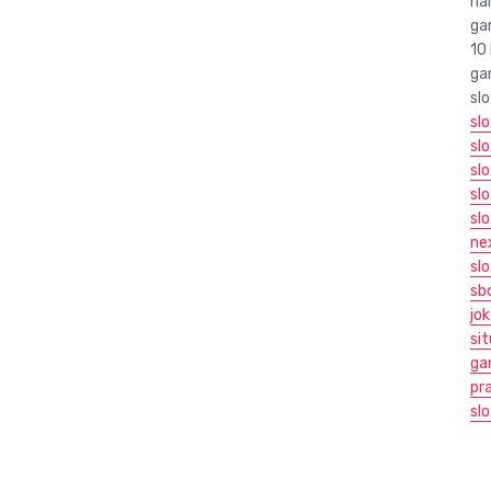
har
ga
10
ga
sl
sl
slo
slo
slo
slo
ne
sl
sb
jo
si
ga
pr
slo