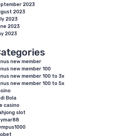
eptember 2023
gust 2023
ly 2023
ne 2023
y 2023
ategories
onus new member
nus new member 100
nus new member 100 to 3x
nus new member 100 to 5x
sino
di Bola
ve casino
hjong slot
eymar88
ympus1000
obet