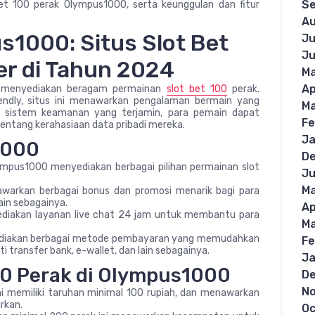
S
et 100 perak Olympus1000, serta keunggulan dan fitur
Au
1000: Situs Slot Bet
Ju
Ju
er di Tahun 2024
Ma
Ap
ng menyediakan beragam permainan
slot bet 100
perak.
endly, situs ini menawarkan pengalaman bermain yang
Ma
 sistem keamanan yang terjamin, para pemain dapat
Fe
entang kerahasiaan data pribadi mereka.
Ja
1000
D
ympus1000 menyediakan berbagai pilihan permainan slot
Ju
Ma
awarkan berbagai bonus dan promosi menarik bagi para
ain sebagainya.
Ap
ediakan layanan live chat 24 jam untuk membantu para
Ma
nyediakan berbagai metode pembayaran yang memudahkan
Fe
 transfer bank, e-wallet, dan lain sebagainya.
Ja
00 Perak di Olympus1000
D
N
 ini memiliki taruhan minimal 100 rupiah, dan menawarkan
rkan.
Oc