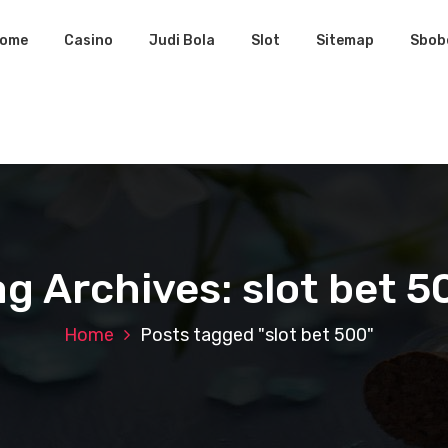
ome
Casino
Judi Bola
Slot
Sitemap
Sbob
ag Archives: slot bet 5
Home
Posts tagged "slot bet 500"