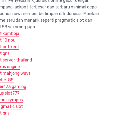
i ini. Penyedia link judi slot online gacor dengan
mpang jackpot terbesar dan terbaru minimal depo
 bonus new member berlimpah di Indonesia. Mainkan
me seru dan menarik seperti pragmatic slot dan
ot88 sekarang juga.
ot kamboja
t 10 ribu
t bet kecil
t qris
t server thailand
xus engine
ot mahjong ways
obet88
ker123 gaming
tus slot777
me olympus
agmatic slot
t qris