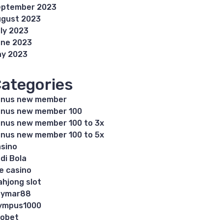
eptember 2023
gust 2023
ly 2023
ne 2023
y 2023
ategories
onus new member
nus new member 100
nus new member 100 to 3x
nus new member 100 to 5x
sino
di Bola
ve casino
hjong slot
eymar88
ympus1000
obet