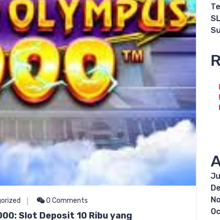
Te
SL
Su
R
A
Ju
D
N
orized
0 Comments
Oc
: Slot Deposit 10 Ribu yang