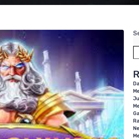
S
R
Da
Me
Ju
Me
Ga
Ra
Ne
Me