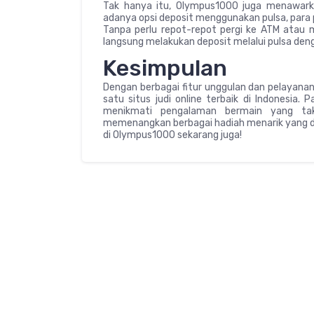
Tak hanya itu, Olympus1000 juga menawarka
adanya opsi deposit menggunakan pulsa, para 
Tanpa perlu repot-repot pergi ke ATM atau 
langsung melakukan deposit melalui pulsa deng
Kesimpulan
Dengan berbagai fitur unggulan dan pelayanan
satu situs judi online terbaik di Indonesia.
menikmati pengalaman bermain yang ta
memenangkan berbagai hadiah menarik yang di
di Olympus1000 sekarang juga!