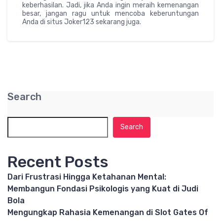
keberhasilan. Jadi, jika Anda ingin meraih kemenangan
besar, jangan ragu untuk mencoba keberuntungan
Anda di situs Joker123 sekarang juga.
Search
Search
Recent Posts
Dari Frustrasi Hingga Ketahanan Mental:
Membangun Fondasi Psikologis yang Kuat di Judi
Bola
Mengungkap Rahasia Kemenangan di Slot Gates Of