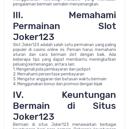
pengalaman bermain semakin menyenangkan.
III. Memahami
Permainan Slot
Joker123
Slot Joker123 adalah salah satu permainan yang paling
populer di casino online ini. Pemain harus memahami
aturan dan cara bermain slot dengan baik. Ada
beberapa tips yang dapat membantu meningkatkan
peluang kemenangan, antara lain:
1. Mengenali pola pembayaran dan jackpot
2. Memahami persentase pembayaran
3. Mengatur anggaran dan batasan waktu bermain
4. Menggunakan bonus dan promosi dengan bijak
IV. Keuntungan
Bermain di Situs
Joker123
Bermain di situs Joker123 menawarkan berbagai