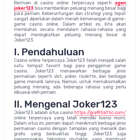
Bermain di casino online terpercaya seperti
agen
joker123
bisa memberikan peluang menang besar bagi
para pemain. Keberuntungan dan strategi yang tepat
sangat diperlukan dalam meraih kemenangan di game-
game casino online. Dalam artikel ini, kita akan
membahas secara mendalam rahasia-rahasia yang
dapat meningkatkan peluang menang besar di
Joker123.
I. Pendahuluan
Casino online terpercaya Joker123 telah menjadi salah
satu tempat favorit bagi para penggemar game
casino. Joker123 menawarkan berbagai jenis
permainan seperti slot, poker, roulette, dan berbagai
game menarik lainnya. Namun, untuk memaksimalkan
peluang menang, ada beberapa rahasia yang perlu
dikuasai oleh pemain.
II. Mengenal Joker123
Joker123 adalah situs casino
https://graffitiattic.com/
online terpercaya yang telah memiliki lisensi resmi.
Dalam situs ini, pemain dapat menikmati berbagai jenis
permainan casino dengan tampilan yang menarik dan
grafis yang berkualitas tinggi. Joker123 juga
menggunakan teknologi mutakhir yang membuat