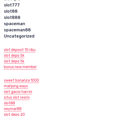
slot777
slot88
slot888
spaceman
spaceman88
Uncategorized
slot deposit 10 ribu
slot depo 5k
slot depo 5k
bonus new member
sweet bonanza 1000
mahjong ways
slot gacor hari ini
situs slot resmi
slot88
neymar88
slot depo 20