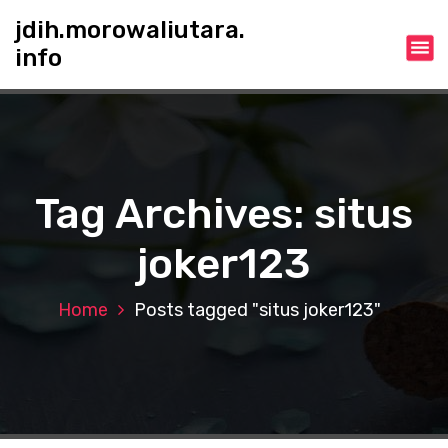
S
jdih.morowaliutara.
k
info
i
p
t
o
c
o
n
Tag Archives: situs
t
e
joker123
n
t
Home
Posts tagged "situs joker123"