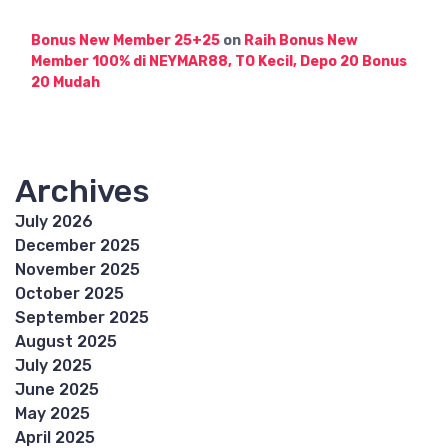
Bonus New Member 25+25
on
Raih Bonus New
Member 100% di NEYMAR88, TO Kecil, Depo 20 Bonus
20 Mudah
Archives
July 2026
December 2025
November 2025
October 2025
September 2025
August 2025
July 2025
June 2025
May 2025
April 2025