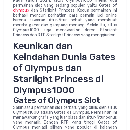
Pada tahun 2024, situs Olympus1000 merilis dua
permainan slot yang sedang populer, yaitu Gates of
olympus
dan Starlight Princess. Kedua permainan ini
berhasil mencuri perhatian para pemain judi online
karena tawaran fitur-fitur hebat yang membuat
mereka gacor dan gampang menang. Selain itu, situs
Olympus1000 juga menawarkan demo Starlight
Princess dan RTP Starlight Princess yang menggiurkan.
Keunikan dan
Keindahan Dunia Gates
of Olympus dan
Starlight Princess di
Olympus1000
Gates of Olympus Slot
Salah satu permainan slot terbaru yang dirilis oleh situs
Olympus1000 adalah Gates of Olympus. Permainan ini
menawarkan grafis yang luar biasa dan fitur-fitur bonus
yang menarik. Dengan RTP yang tinggi, Gates of
Olympus menjadi pilihan yang populer di kalangan