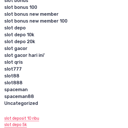
slot bonus
slot bonus 100
slot bonus new member
slot bonus new member 100
slot depo
slot depo 10k
slot depo 20k
slot gacor
slot gacor hari ini'
slot qris
slot777
slot88
slot888
spaceman
spaceman88
Uncategorized
slot deposit 10 ribu
slot depo 5k