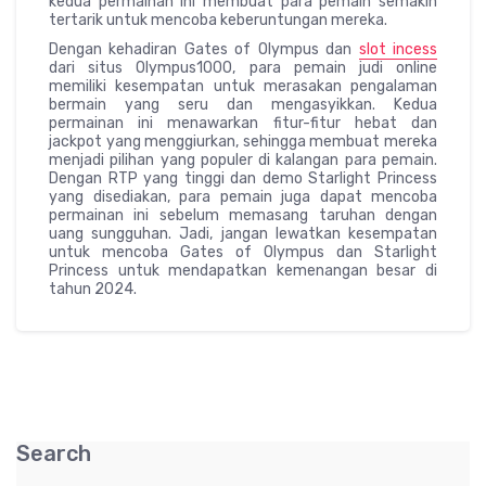
kedua permainan ini membuat para pemain semakin
tertarik untuk mencoba keberuntungan mereka.
Dengan kehadiran Gates of Olympus dan
slot incess
dari situs Olympus1000, para pemain judi online
memiliki kesempatan untuk merasakan pengalaman
bermain yang seru dan mengasyikkan. Kedua
permainan ini menawarkan fitur-fitur hebat dan
jackpot yang menggiurkan, sehingga membuat mereka
menjadi pilihan yang populer di kalangan para pemain.
Dengan RTP yang tinggi dan demo Starlight Princess
yang disediakan, para pemain juga dapat mencoba
permainan ini sebelum memasang taruhan dengan
uang sungguhan. Jadi, jangan lewatkan kesempatan
untuk mencoba Gates of Olympus dan Starlight
Princess untuk mendapatkan kemenangan besar di
tahun 2024.
Search