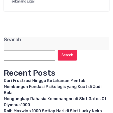
sekarang juga!
Search
Search
Recent Posts
Dari Frustrasi Hingga Ketahanan Mental:
Membangun Fondasi Psikologis yang Kuat di Judi
Bola
Mengungkap Rahasia Kemenangan di Slot Gates Of
Olympus1000
Raih Maxwin x1000 Setiap Hari di Slot Lucky Neko