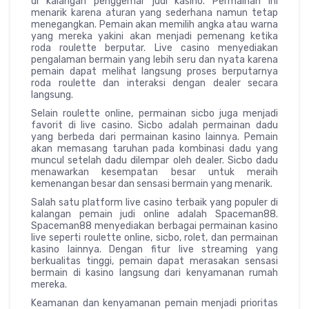
di kalangan penggemar judi kasino. Permainan ini
menarik karena aturan yang sederhana namun tetap
menegangkan. Pemain akan memilih angka atau warna
yang mereka yakini akan menjadi pemenang ketika
roda roulette berputar. Live casino menyediakan
pengalaman bermain yang lebih seru dan nyata karena
pemain dapat melihat langsung proses berputarnya
roda roulette dan interaksi dengan dealer secara
langsung.
Selain roulette online, permainan sicbo juga menjadi
favorit di live casino. Sicbo adalah permainan dadu
yang berbeda dari permainan kasino lainnya. Pemain
akan memasang taruhan pada kombinasi dadu yang
muncul setelah dadu dilempar oleh dealer. Sicbo dadu
menawarkan kesempatan besar untuk meraih
kemenangan besar dan sensasi bermain yang menarik.
Salah satu platform live casino terbaik yang populer di
kalangan pemain judi online adalah Spaceman88.
Spaceman88 menyediakan berbagai permainan kasino
live seperti roulette online, sicbo, rolet, dan permainan
kasino lainnya. Dengan fitur live streaming yang
berkualitas tinggi, pemain dapat merasakan sensasi
bermain di kasino langsung dari kenyamanan rumah
mereka.
Keamanan dan kenyamanan pemain menjadi prioritas