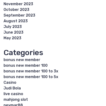
November 2023
October 2023
September 2023
August 2023
July 2023
June 2023
May 2023
Categories
bonus new member
bonus new member 100
bonus new member 100 to 3x
bonus new member 100 to 5x
Casino
Judi Bola
live casino
mahjong slot
neymar88