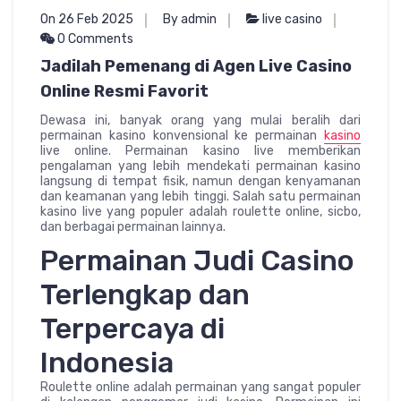
On 26 Feb 2025
By admin
live casino
0 Comments
Jadilah Pemenang di Agen Live Casino
Online Resmi Favorit
Dewasa ini, banyak orang yang mulai beralih dari
permainan kasino konvensional ke permainan
kasino
live online. Permainan kasino live memberikan
pengalaman yang lebih mendekati permainan kasino
langsung di tempat fisik, namun dengan kenyamanan
dan keamanan yang lebih tinggi. Salah satu permainan
kasino live yang populer adalah roulette online, sicbo,
dan berbagai permainan lainnya.
Permainan Judi Casino
Terlengkap dan
Terpercaya di
Indonesia
Roulette online adalah permainan yang sangat populer