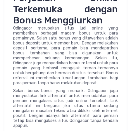
Terkemuka dengan
Bonus Menggiurkan
Odingacor merupakan situs judi online yang
memberikan berbagai macam bonus untuk para
pemainnya. Salah satu bonus yang ditawarkan adalah
bonus deposit untuk member baru. Dengan melakukan
deposit pertama, para pemain bisa mendapatkan
bonus tambahan yang bisa digunakan untuk
memperbesar peluang kemenangan. Selain itu,
Odingacor juga menyediakan bonus referral untuk para
pemain yang berhasil mengajak teman-temannya
untuk bergabung dan bermain di situs tersebut. Bonus
referral ini memberikan keuntungan tambahan bagi
para pemain tanpa harus melakukan deposit.
Selain bonus-bonus yang menarik, Odingacor juga
menyediakan link alternatif untuk memudahkan para
pemain mengakses situs judi online tersebut. Link
alternatif ini berguna jika situs utama sedang
mengalami masalah teknis atau diblokir oleh internet
positif. Dengan adanya link alternatif, para pemain
tetap bisa mengakses situs Odingacor tanpa kendala
apapun.