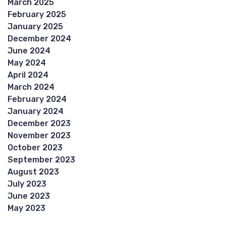
March 2025
February 2025
January 2025
December 2024
June 2024
May 2024
April 2024
March 2024
February 2024
January 2024
December 2023
November 2023
October 2023
September 2023
August 2023
July 2023
June 2023
May 2023