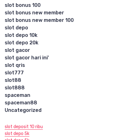
slot bonus 100
slot bonus new member
slot bonus new member 100
slot depo
slot depo 10k
slot depo 20k
slot gacor
slot gacor hari ini'
slot qris
slot777
slot88
slot888
spaceman
spaceman88
Uncategorized
slot deposit 10 ribu
slot depo 5k