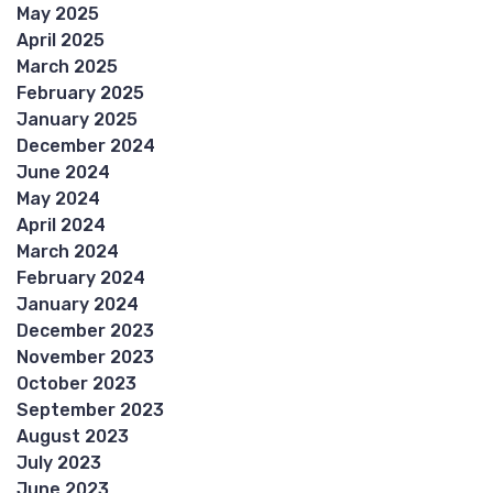
May 2025
April 2025
March 2025
February 2025
January 2025
December 2024
June 2024
May 2024
April 2024
March 2024
February 2024
January 2024
December 2023
November 2023
October 2023
September 2023
August 2023
July 2023
June 2023