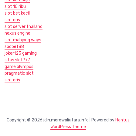
slot 10 ribu
slot bet kecil
slot qris
slot server thailand
nexus engine
slot mahjong ways
sbobet88
joker123 gaming
situs slot777
game olympus
pragmatic slot
slot qris
Copyright © 2026 jdih.morowaliutara.info | Powered by
Hantus
WordPress Theme