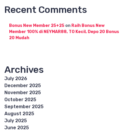
Recent Comments
Bonus New Member 25+25
on
Raih Bonus New
Member 100% di NEYMAR88, TO Kecil, Depo 20 Bonus
20 Mudah
Archives
July 2026
December 2025
November 2025
October 2025
September 2025
August 2025
July 2025
June 2025