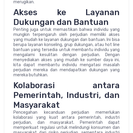
merugikan.
Akses ke Layanan
Dukungan dan Bantuan
Penting juga untuk memastikan bahwa individu yang
mungkin terpengaruh oleh perjudian memiliki akses
yang mudah ke layanan dukungan dan bantuan. Ini bisa
berupa layanan konseling, grup dukungan, atau hot line
bantuan yang tersedia untuk membantu individu yang
mengalami kesulitan dengan perjudian. Dengan
menyediakan akses yang mudah ke sumber daya ini,
kita dapat membantu individu mengatasi masalah
perjudian mereka dan mendapatkan dukungan yang
mereka butuhkan.
Kolaborasi antara
Pemerintah, Industri, dan
Masyarakat
Pencegahan kecanduan perjudian memerlukan
kolaborasi yang kuat antara pemerintah, industri
perjudian, dan masyarakat. Pemerintah dapat
memperkuat regulasi untuk melindungi konsumen dan
masyarakat dari risiko perjudian, sementara industri