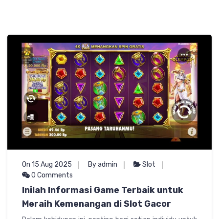
On 15 Aug 2025
By admin
Slot
0 Comments
Inilah Informasi Game Terbaik untuk
Meraih Kemenangan di Slot Gacor