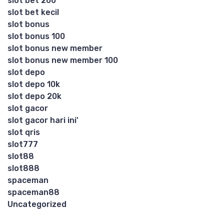
slot bet 200
slot bet kecil
slot bonus
slot bonus 100
slot bonus new member
slot bonus new member 100
slot depo
slot depo 10k
slot depo 20k
slot gacor
slot gacor hari ini'
slot qris
slot777
slot88
slot888
spaceman
spaceman88
Uncategorized