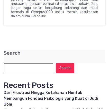
merasakan sensasi bermain di situs slot terbaik. Jadi,
jangan ragu untuk bergabung sekarang dan mulai
bermain di Olympus1000 untuk meraih kesuksesan
dalam dunia judi online.
Search
Search
Recent Posts
Dari Frustrasi Hingga Ketahanan Mental:
Membangun Fondasi Psikologis yang Kuat di Judi
Bola