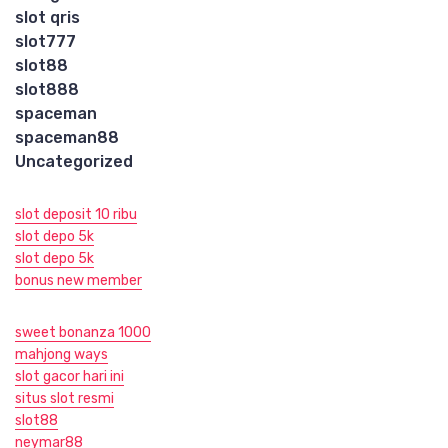
slot qris
slot777
slot88
slot888
spaceman
spaceman88
Uncategorized
slot deposit 10 ribu
slot depo 5k
slot depo 5k
bonus new member
sweet bonanza 1000
mahjong ways
slot gacor hari ini
situs slot resmi
slot88
neymar88