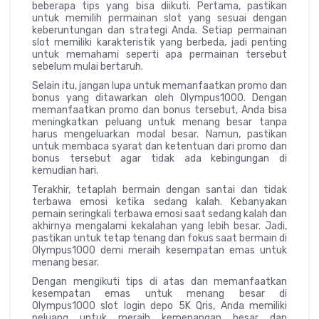
beberapa tips yang bisa diikuti. Pertama, pastikan
untuk memilih permainan slot yang sesuai dengan
keberuntungan dan strategi Anda. Setiap permainan
slot memiliki karakteristik yang berbeda, jadi penting
untuk memahami seperti apa permainan tersebut
sebelum mulai bertaruh.
Selain itu, jangan lupa untuk memanfaatkan promo dan
bonus yang ditawarkan oleh Olympus1000. Dengan
memanfaatkan promo dan bonus tersebut, Anda bisa
meningkatkan peluang untuk menang besar tanpa
harus mengeluarkan modal besar. Namun, pastikan
untuk membaca syarat dan ketentuan dari promo dan
bonus tersebut agar tidak ada kebingungan di
kemudian hari.
Terakhir, tetaplah bermain dengan santai dan tidak
terbawa emosi ketika sedang kalah. Kebanyakan
pemain seringkali terbawa emosi saat sedang kalah dan
akhirnya mengalami kekalahan yang lebih besar. Jadi,
pastikan untuk tetap tenang dan fokus saat bermain di
Olympus1000 demi meraih kesempatan emas untuk
menang besar.
Dengan mengikuti tips di atas dan memanfaatkan
kesempatan emas untuk menang besar di
Olympus1000 slot login depo 5K Qris, Anda memiliki
peluang untuk meraih kemenangan besar dan