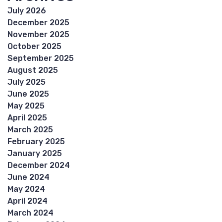
July 2026
December 2025
November 2025
October 2025
September 2025
August 2025
July 2025
June 2025
May 2025
April 2025
March 2025
February 2025
January 2025
December 2024
June 2024
May 2024
April 2024
March 2024