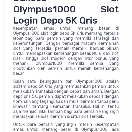
Olympus1000 Slot
Login Depo 5K Qris
Kesempatan emas untuk menang besar di
Olympus1000 slot login depo 5K Qris memang terbuka
lebar bagi para pemain yang memiliki strategi dan
keberuntungan. Dengan berbagai macam permainan
slot yang tersedia, pemain memiliki banyak pilihan
untuk mendapatkan kemenangan besar. Mulai dari slot
klasik hingga slot modern dengan fitur bonus yang
menarik, Olympus1000 memiliki semua yang
dibutuhkan oleh pemain untuk meraih kemenangan
besar.
Salah satu keunggulan dari Olympus1000 adalah
sistem depo 5K Qris yang memudahkan pemain untuk
melakukan transaksi dengan cepat dan aman. Dengan
depo qris 5K, pemain dapat melakukan deposit dengan
nominal yang terjangkau dan mulai bermain tanpa perlu
khawatir tentang keamanan transaksi. Hal ini tentu
saja menjadi nilai tambah bagi para pemain yang ingin
merasakan sensasi bermain di situs slot terbaik.
Untuk para pemain yang ingin meraih kesempatan
emas untuk menang besar di Olympus1000, ada