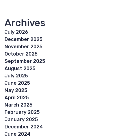
Archives
July 2026
December 2025
November 2025
October 2025
September 2025
August 2025
July 2025
June 2025
May 2025
April 2025
March 2025
February 2025
January 2025
December 2024
June 2024