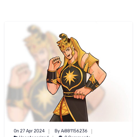
On 27 Apr 2024
By Ai881156236