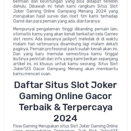
bermain dan keuntungan yang bisa didapat terlebih
dahulu. Dibawah ini telah kami rangkum Situs Slot
Joker Gaming Online Gampang Menang 2024 yang
merupakan hasil survei dan riset tim kami terhadap
Game dan para pemain yang ada, diantaranya:
Mempunyai pengalaman tinggi dibanding pemain lain,
otomatis kamu yang akan kenali berkaitan cela Games
slot resmi. Ada biasanya jackpot meledak di di waktu
malam hari seterusnya disambung lagi malam dekati
paginya. Pemain profesional pasti sudah kenali akan ini.
Dan yang baru memulai semestinya kamu tinggal
ikutinya perintah dan info yang kami berikan sepanjang
artikel ini, ini khusus untuk kamu seorang. Situs Slot
Joker123 Gacor Gampang Menang akan membantu
kamu mencari cuan.
Daftar Situs Slot Joker
Gaming Online Gacor
Terbaik & Terpercaya
2024
Flow Gaming Merupakan situs Slot Joker Gaming Online