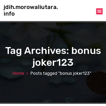
S
jdih.morowaliutara.
k
info
i
p
t
o
c
o
n
Tag Archives: bonus
t
e
joker123
n
t
Home
Posts tagged "bonus joker123"