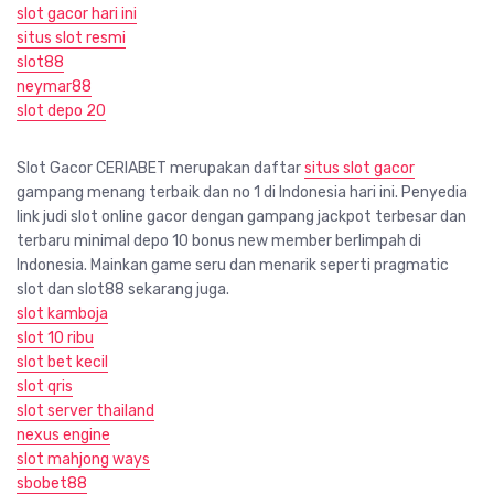
slot gacor hari ini
situs slot resmi
slot88
neymar88
slot depo 20
Slot Gacor CERIABET merupakan daftar
situs slot gacor
gampang menang terbaik dan no 1 di Indonesia hari ini. Penyedia
link judi slot online gacor dengan gampang jackpot terbesar dan
terbaru minimal depo 10 bonus new member berlimpah di
Indonesia. Mainkan game seru dan menarik seperti pragmatic
slot dan slot88 sekarang juga.
slot kamboja
slot 10 ribu
slot bet kecil
slot qris
slot server thailand
nexus engine
slot mahjong ways
sbobet88